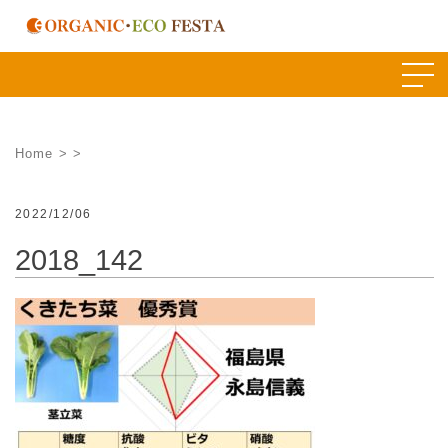
Skip
to
content
Home
>
>
2022/12/06
2018_142