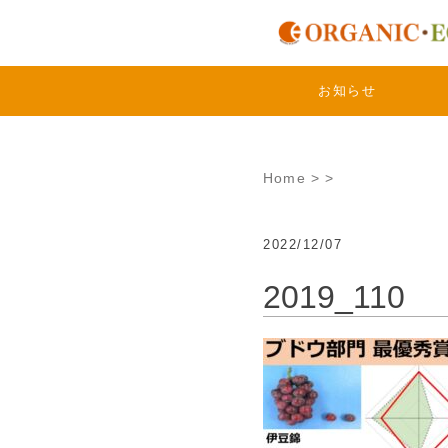
Skip
to
content
お知らせ
Home
>
>
2022/12/07
2019_110