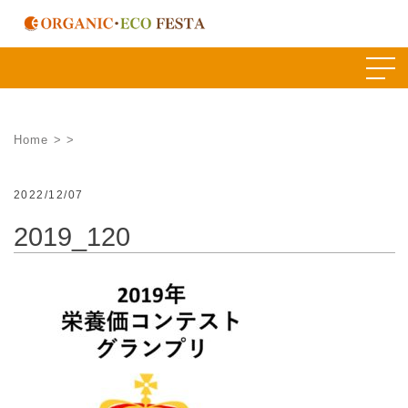
Skip
to
content
Home
>
>
2022/12/07
2019_120