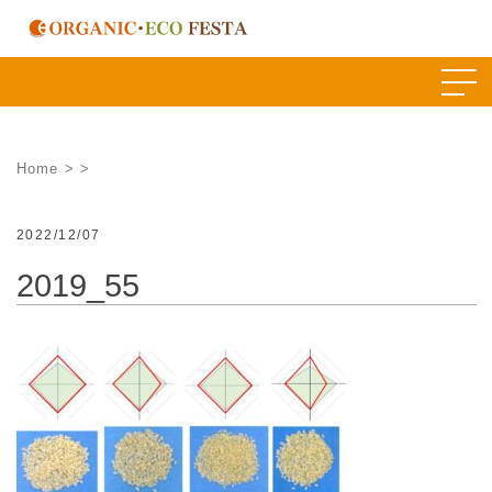
Skip
to
content
Home
>
>
2022/12/07
2019_55