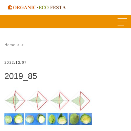
Skip
to
content
Home
>
>
2022/12/07
2019_85