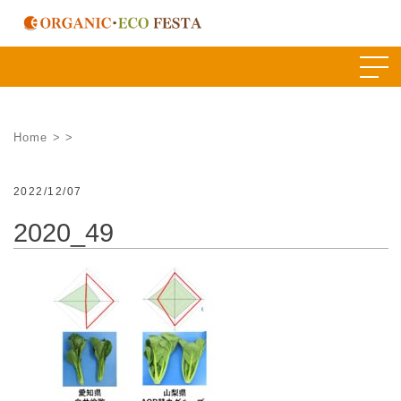
Skip
to
content
Home
>
>
2022/12/07
2020_49