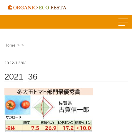
Skip
to
content
Home
>
>
2022/12/08
2021_36