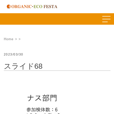
Skip
to
content
Home
>
>
2023/03/30
スライド68