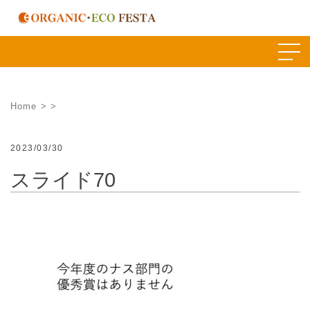
Skip
to
content
Home
>
>
2023/03/30
スライド70