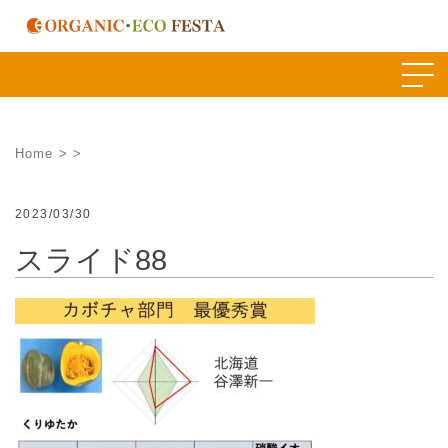
Skip
to
content
Home
>
>
2023/03/30
スライド88