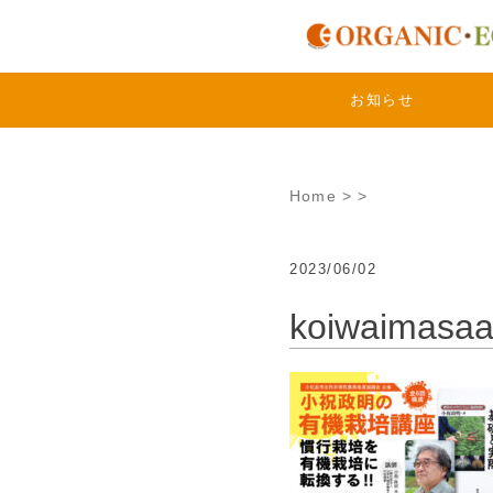
Skip
to
content
お知らせ
Home
>
>
2023/06/02
koiwaimasaa