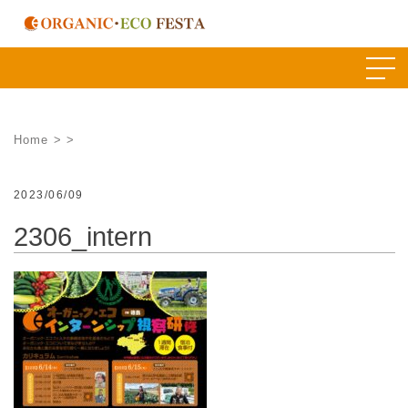
Skip
to
content
Home
>
>
2023/06/09
2306_intern