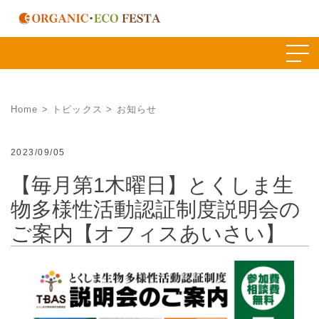
Skip
to
content
Home
>
トピックス
>
お知らせ
2023/09/05
【毎月第1木曜日】とくしま生
物多様性活動認証制度説明会の
ご案内【オフィスあいさい】