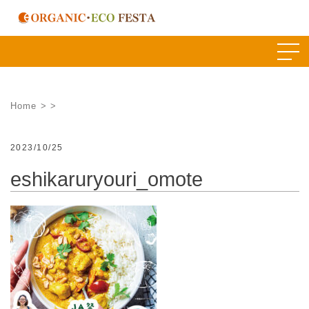
Skip
to
content
Home
>
>
2023/10/25
eshikaruryouri_omote