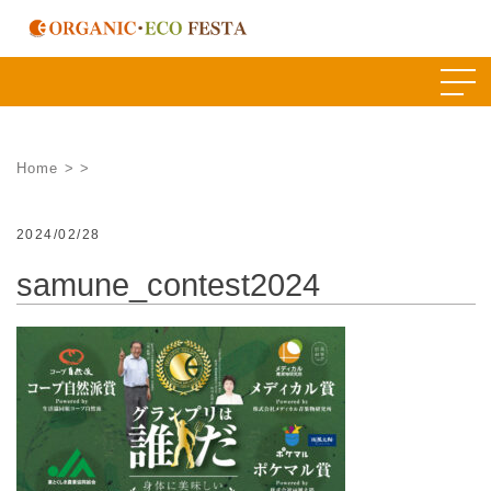
Skip
to
content
Home
>
>
2024/02/28
samune_contest2024