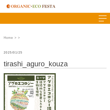
Skip
to
content
Home
>
>
2025/01/25
tirashi_aguro_kouza