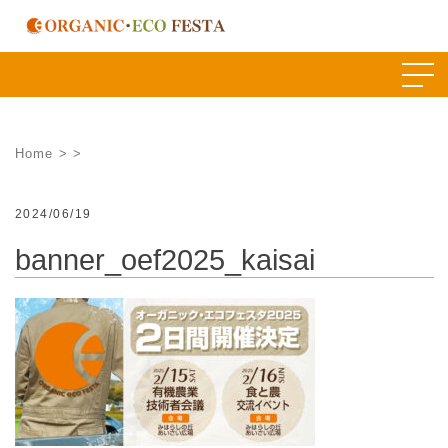
Skip
to
content
Home
>
>
2024/06/19
banner_oef2025_kaisai